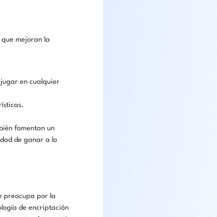
s que mejoran la
 jugar en cualquier
ísticas.
mbién fomentan un
idad de ganar a lo
se preocupa por la
ología de encriptación