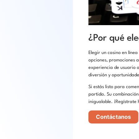
¿Por qué ele
Elegir un casino en líne
opciones, promociones a
experiencia de usuario 
diversión y oportunidad
Si estás listo para come
partida. Su combinación 
inigualable. ¡Regístrate
Contáctanos