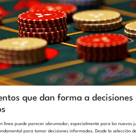
ntos que dan forma a decisiones i
os
 en línea puede parecer abrumador, especialmente para los nuevos
fundamental para tomar decisiones informadas. Desde la selección de