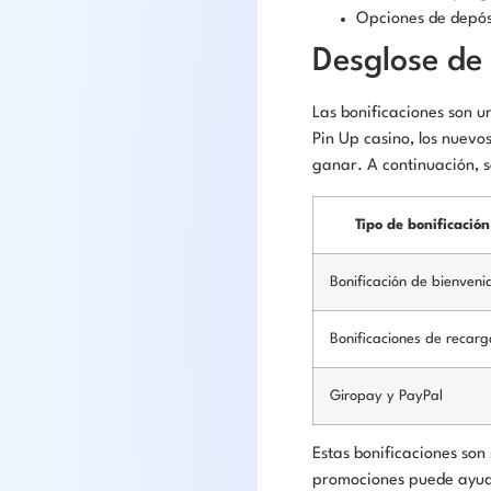
Opciones de depósi
Desglose de 
Las bonificaciones son 
Pin Up casino, los nuev
ganar. A continuación, s
Tipo de bonificación
Bonificación de bienveni
Bonificaciones de recar
Giropay y PayPal
Estas bonificaciones son
promociones puede ayuda