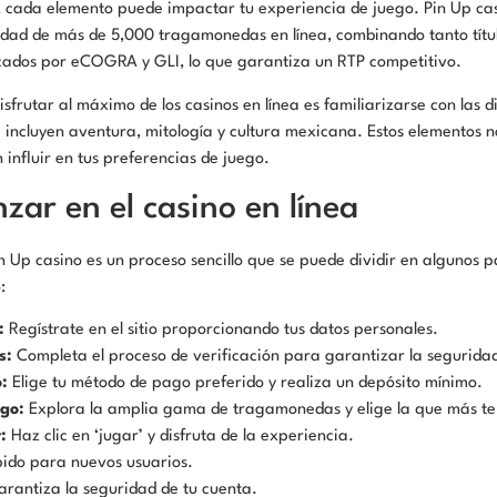
, cada elemento puede impactar tu experiencia de juego. Pin Up cas
dad de más de 5,000 tragamonedas en línea, combinando tanto títul
cados por eCOGRA y GLI, lo que garantiza un RTP competitivo.
sfrutar al máximo de los casinos en línea es familiarizarse con las 
p incluyen aventura, mitología y cultura mexicana. Estos elementos n
influir en tus preferencias de juego.
ar en el casino en línea
in Up casino es un proceso sencillo que se puede dividir en algunos p
:
:
Regístrate en el sitio proporcionando tus datos personales.
s:
Completa el proceso de verificación para garantizar la seguridad
:
Elige tu método de pago preferido y realiza un depósito mínimo.
ego:
Explora la amplia gama de tragamonedas y elige la que más te
:
Haz clic en ‘jugar’ y disfruta de la experiencia.
ápido para nuevos usuarios.
arantiza la seguridad de tu cuenta.