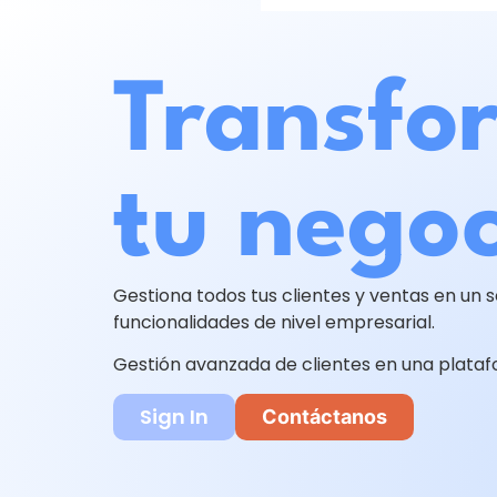
Transfo
tu negoc
Gestiona todos tus clientes y ventas en un s
funcionalidades de nivel empresarial.
Gestión avanzada de clientes en una plata
Sign In
Contáctanos