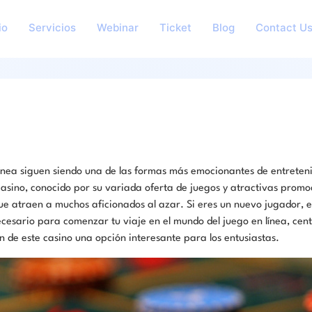
io
Servicios
Webinar
Ticket
Blog
Contact U
línea siguen siendo una de las formas más emocionantes de entreteni
 casino, conocido por su variada oferta de juegos y atractivas promo
ue atraen a muchos aficionados al azar. Si eres un nuevo jugador, 
cesario para comenzar tu viaje en el mundo del juego en línea, cen
n de este casino una opción interesante para los entusiastas.