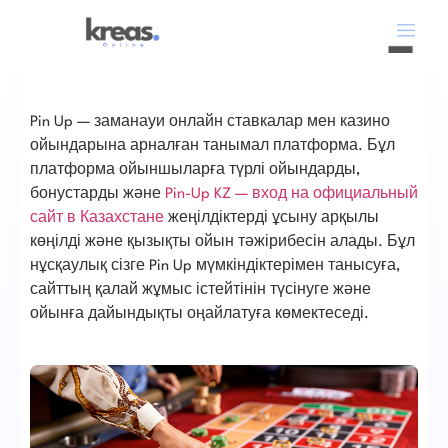
Pin Up — заманауи онлайн ставкалар мен казино
ойындарына арналған танымал платформа. Бұл
платформа ойыншыларға түрлі ойындарды,
бонустарды және
Pin-Up KZ — вход на официальный
сайт в Казахстане
жеңілдіктерді ұсыну арқылы
көңілді және қызықты ойын тәжірибесін алады. Бұл
нұсқаулық сізге Pin Up мүмкіндіктерімен танысуға,
сайттың қалай жұмыс істейтінін түсінуге және
ойынға дайындықты оңайлатуға көмектеседі.