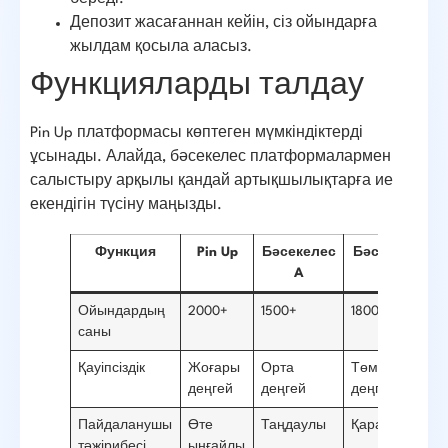
Депозит жасағаннан кейін, сіз ойындарға
жылдам қосыла аласыз.
Функцияларды талдау
Pin Up платформасы көптеген мүмкіндіктерді
ұсынады. Алайда, бәсекелес платформалармен
салыстыру арқылы қандай артықшылықтарға ие
екендігін түсіну маңызды.
Функция
Pin Up
Бәсекелес
Бәсекелес
A
B
Ойындардың
2000+
1500+
1800+
саны
Қауіпсіздік
Жоғары
Орта
Төмен
деңгей
деңгей
деңгей
Пайдаланушы
Өте
Таңдаулы
Қарапайым
тәжірибесі
ыңғайлы