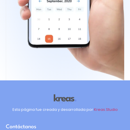
Esta página fue creada y desarrollada por
Kreas.Studio
Contáctanos