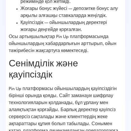
режимінде қол жетімді.
Жоғары бонус жүйесі — депозитке бонус алу
арқылы алғашқы ставкаларда жеңілдік.
Қауіпсіздік — ойыншылардың деректері
жоғары деңгейде қорғалған.
Осы артықшылықтар Pin Up платформасында
ойыншылардың хабардарлығын арттырып, ойын
тәжірибесін жақсартуға көмектеседі.
Сенімділік және
қауіпсіздік
Pin Up платформасы ойыншылардың қауіпсіздігін
бірінші орында қояды. Сайт заманауи шифрлау
технологияларын қолданады, бұл ұрлану мен
алаяқтықтан қорғайды. Барлық деректер қауіпсіз
серверсіз сақталады және клиенттердің жеке
ақпараттары құпия болып табылады. Сонымен