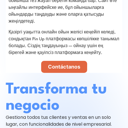
бойынша тез жауап беретін команда бар. Сайт өте
ыңғайлы интерфейске ие, бұл ойыншыларға
ойындарды таңдауды және оларға қатысуды
жеңілдетеді.
Қазіргі уақытта онлайн ойын желісі кеңейіп келеді,
сондықтан Pin Up платформасы көпшілікке танымал
болады. Сіздің таңдауыңыз — ойнау үшін ең
бірегей және қауіпсіз платформаға кеңейту.
Contáctanos
Transforma tu
negocio
Gestiona todos tus clientes y ventas en un solo
lugar, con funcionalidades de nivel empresarial.