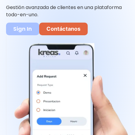
Gestión avanzada de clientes en una plataforma
todo-en-uno.
Sign In
Contáctanos