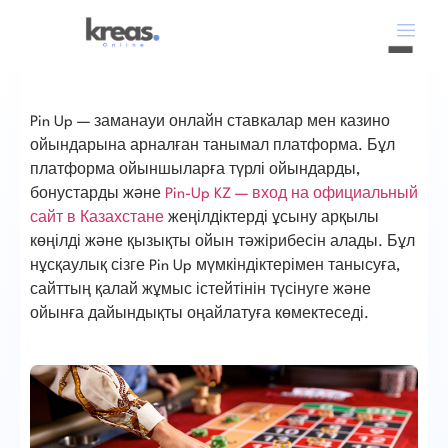
Pin Up — заманауи онлайн ставкалар мен казино
ойындарына арналған танымал платформа. Бұл
платформа ойыншыларға түрлі ойындарды,
бонустарды және
Pin-Up KZ — вход на официальный
сайт в Казахстане
жеңілдіктерді ұсыну арқылы
көңілді және қызықты ойын тәжірибесін алады. Бұл
нұсқаулық сізге Pin Up мүмкіндіктерімен танысуға,
сайттың қалай жұмыс істейтінін түсінуге және
ойынға дайындықты оңайлатуға көмектеседі.