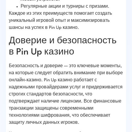
Регулярные акции и турниры с призами.
Каждое из этих преимуществ помогает создать
уникальный игровой опыт и максимизировать
шансы на успех в Pin Up казино.
Доверие и безопасность
в Pin Up казино
Безопасность и доверие — это ключевые моменты,
на которые следует обратить внимание при выборе
онлайн-казино. Pin Up казино работает с
надежными провайдерами услуг и придерживается
строгих стандартов безопасности, что
подтверждает наличие лицензии. Все финансовые
транзакции защищены современными
технологиями шифрования, что обеспечивает
защиту личных данных игроков.