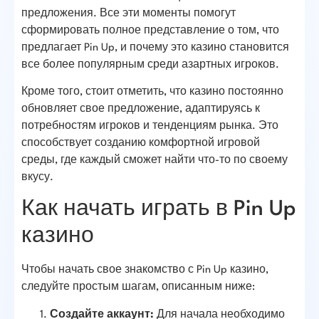
предложения. Все эти моменты помогут
сформировать полное представление о том, что
предлагает Pin Up, и почему это казино становится
все более популярным среди азартных игроков.
Кроме того, стоит отметить, что казино постоянно
обновляет свое предложение, адаптируясь к
потребностям игроков и тенденциям рынка. Это
способствует созданию комфортной игровой
среды, где каждый сможет найти что-то по своему
вкусу.
Как начать играть в Pin Up
казино
Чтобы начать свое знакомство с Pin Up казино,
следуйте простым шагам, описанным ниже:
Создайте аккаунт:
Для начала необходимо