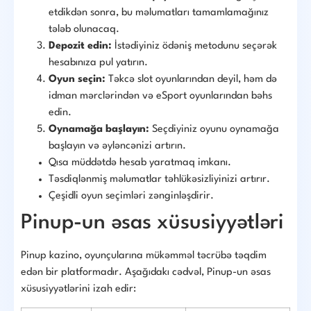
etdikdən sonra, bu məlumatları tamamlamağınız
tələb olunacaq.
Depozit edin:
İstədiyiniz ödəniş metodunu seçərək
hesabınıza pul yatırın.
Oyun seçin:
Təkcə slot oyunlarından deyil, həm də
idman mərclərindən və eSport oyunlarından bəhs
edin.
Oynamağa başlayın:
Seçdiyiniz oyunu oynamağa
başlayın və əyləncənizi artırın.
Qısa müddətdə hesab yaratmaq imkanı.
Təsdiqlənmiş məlumatlar təhlükəsizliyinizi artırır.
Çeşidli oyun seçimləri zənginləşdirir.
Pinup-un əsas xüsusiyyətləri
Pinup kazino, oyunçularına mükəmməl təcrübə təqdim
edən bir platformadır. Aşağıdakı cədvəl, Pinup-un əsas
xüsusiyyətlərini izah edir: