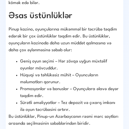
kömək edə bilər.
Əsas üstünlüklər
Pinup kazino, oyunçularına mükəmməl bir təcrübə təqdim
edərək bir çox üstünlüklər təqdim edir. Bu üstünlüklər,
oyunçuların kazinoda daha uzun müddət qalmasına və
daha çox əylənməsinə səbəb olur:
Geniş oyun seçimi – Hər zövqə uyğun müxtəlif
oyunlar mövcuddur.
Hüquqi və təhlükəsiz mühit – Oyuncuların
məlumatları qorunur.
Promosyonlar və bonuslar – Oyunçulara əlavə dəyər
təqdim edir.
Sürətli əməliyyatlar – Tez depozit və çıxarış imkanı
ilə oyun təcrübəsini artırır.
Bu üstünlüklər, Pinup-un Azərbaycanın rəsmi mərc saytları
arasında seçilməsinin səbəblərindən biridir.