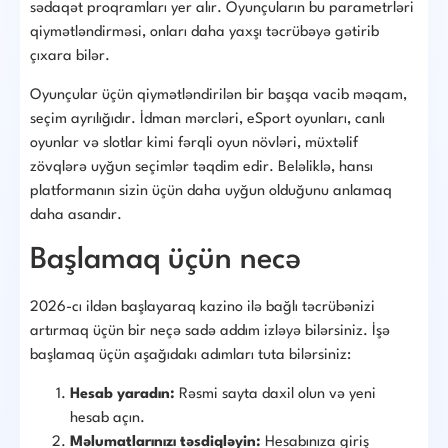
sədaqət proqramları yer alır. Oyunçuların bu parametrləri
qiymətləndirməsi, onları daha yaxşı təcrübəyə gətirib
çıxara bilər.
Oyunçular üçün qiymətləndirilən bir başqa vacib məqam,
seçim ayrılığıdır. İdman mərcləri, eSport oyunları, canlı
oyunlar və slotlar kimi fərqli oyun növləri, müxtəlif
zövqlərə uyğun seçimlər təqdim edir. Beləliklə, hansı
platformanın sizin üçün daha uyğun olduğunu anlamaq
daha asandır.
Başlamaq üçün necə
2026-cı ildən başlayaraq kazino ilə bağlı təcrübənizi
artırmaq üçün bir neçə sadə addım izləyə bilərsiniz. İşə
başlamaq üçün aşağıdakı adımları tuta bilərsiniz:
Hesab yaradın:
Rəsmi sayta daxil olun və yeni
hesab açın.
Məlumatlarınızı təsdiqləyin:
Hesabınıza giriş