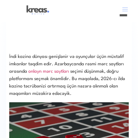
İndi kazino dünyası genişlənir və oyunçular üçün müxtəlif
imkanlar təqdim edir. Azərbaycanda rəsmi mərc saytları
arasında
onlayn mərc saytları
seçimi düşünmək, doğru
platformanı seçmək önəmlidir. Bu məqalədə, 2026-cı ildə
kazino təcrübənizi artırmaq üçün nəzərə alınmalı olan
məqamları müzakirə edəcəyik.