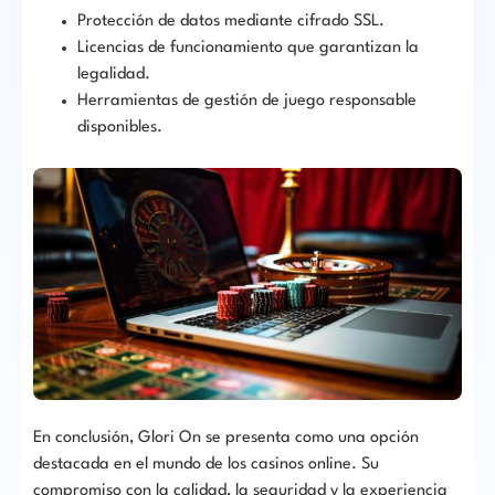
Protección de datos mediante cifrado SSL.
Licencias de funcionamiento que garantizan la
legalidad.
Herramientas de gestión de juego responsable
disponibles.
En conclusión, Glori On se presenta como una opción
destacada en el mundo de los casinos online. Su
compromiso con la calidad, la seguridad y la experiencia