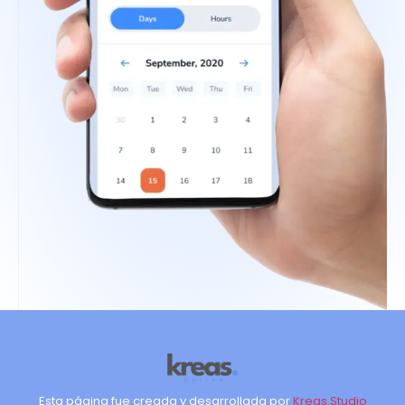
Esta página fue creada y desarrollada por
Kreas.Studio