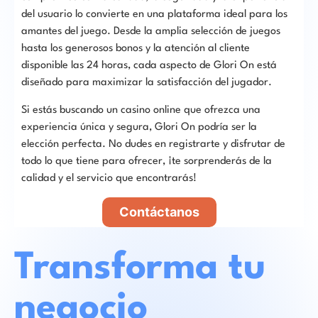
del usuario lo convierte en una plataforma ideal para los
amantes del juego. Desde la amplia selección de juegos
hasta los generosos bonos y la atención al cliente
disponible las 24 horas, cada aspecto de Glori On está
diseñado para maximizar la satisfacción del jugador.
Si estás buscando un casino online que ofrezca una
experiencia única y segura, Glori On podría ser la
elección perfecta. No dudes en registrarte y disfrutar de
todo lo que tiene para ofrecer, ¡te sorprenderás de la
calidad y el servicio que encontrarás!
Contáctanos
Transforma tu
negocio