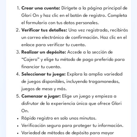
Crear una cuenta:
Dirígete a la página principal de
Glori On y haz clic en el botón de registro. Completa
el formulario con tus datos personales.
Verificar tus detalles:
Una vez registrada, recibirás
un correo electrónico de confirmación. Haz clic en el
enlace para verificar tu cuenta.
Realizar un depósito:
Accede a la sección de
“Cajero” y elige tu método de pago preferido para
financiar tu cuenta.
Seleccionar tu juego:
Explora la amplia variedad
de juegos disponibles, incluyendo tragamonedas,
juegos de mesa y más.
Comenzar a jugar:
Elige un juego y empieza a
disfrutar de la experiencia única que ofrece Glori
On.
Rápido registro en solo unos minutos.
Verificación segura para proteger tu información.
Variedad de métodos de depósito para mayor