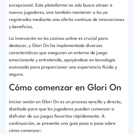
excepcional. Esta plataforma no solo busca atraer a
nuevos jugadores, sino también mantener a los ya
registrados mediante una oferta continua de innovaciones
y beneficios.
La innovación en los casinos online es crucial para
destacar, y Glori On ha implementado diversas
características que aseguran un entorno de juego
emocionante y entretenido, apoyándose en tecnología
avanzada para proporcionar una experiencia fluida y
segura.
Cómo comenzar en Glori On
Iniciar sesión en Glori On es un proceso sencillo y directo,
diseñado para que los jugadores puedan comenzar a
disfrutar de sus juegos favoritos rápidamente. A
continuación, se presenta una guía paso a paso sobre
cómo comenzar: