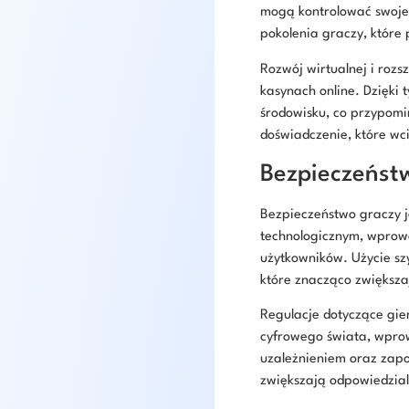
mogą kontrolować swoje 
pokolenia graczy, które
Rozwój wirtualnej i rozs
kasynach online. Dzięki
środowisku, co przypomi
doświadczenie, które wc
Bezpieczeństw
Bezpieczeństwo graczy 
technologicznym, wprow
użytkowników. Użycie sz
które znacząco zwiększa
Regulacje dotyczące gi
cyfrowego świata, wprow
uzależnieniem oraz zapo
zwiększają odpowiedzial