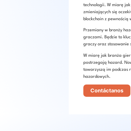
technologii. W miarę ja
zmieniających się oczeki
blockchain z pewnością w
Przemiany w branży haz
graczami. Będzie to klu
graczy oraz stosowanie 
W miarę jak branża gier
postrzegają hazard. Now
towarzyszą im podczas r
hazardowych.
Contáctanos