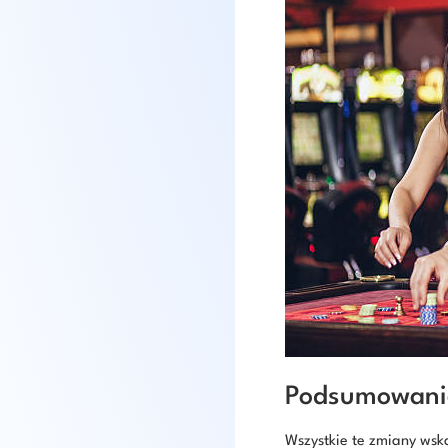
Podsumowanie
Wszystkie te zmiany wsk