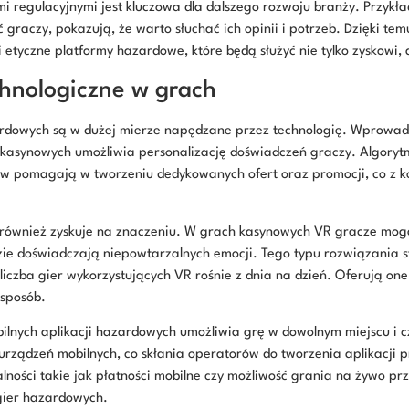
i regulacyjnymi jest kluczowa dla dalszego rozwoju branży. Przykła
ć graczy, pokazują, że warto słuchać ich opinii i potrzeb. Dzięki t
etyczne platformy hazardowe, które będą służyć nie tylko zyskowi, 
hnologiczne w grach
rdowych są w dużej mierze napędzane przez technologię. Wprowadz
w kasynowych umożliwia personalizację doświadczeń graczy. Algoryt
 pomagają w tworzeniu dedykowanych ofert oraz promocji, co z ko
 również zyskuje na znaczeniu. W grach kasynowych VR gracze mogą
zie doświadczają niepowtarzalnych emocji. Tego typu rozwiązania st
 liczba gier wykorzystujących VR rośnie z dnia na dzień. Oferują one
 sposób.
ilnych aplikacji hazardowych umożliwia grę w dowolnym miejscu i cz
 urządzeń mobilnych, co skłania operatorów do tworzenia aplikacji 
lności takie jak płatności mobilne czy możliwość grania na żywo pr
 gier hazardowych.