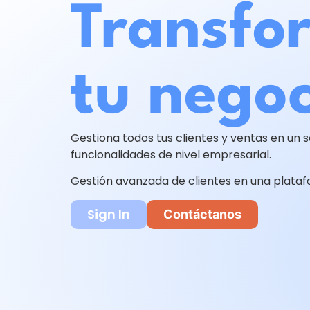
Transfo
tu negoc
Gestiona todos tus clientes y ventas en un s
funcionalidades de nivel empresarial.
Gestión avanzada de clientes en una plata
Sign In
Contáctanos