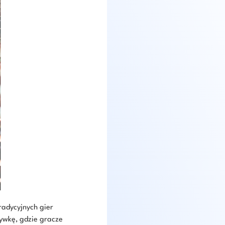
radycyjnych gier
ywkę, gdzie gracze