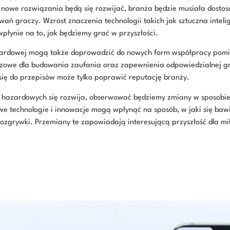
k nowe rozwiązania będą się rozwijać, branża będzie musiała dostos
wań graczy. Wzrost znaczenia technologii takich jak sztuczna inteli
płynie na to, jak będziemy grać w przyszłości.
ardowej mogą także doprowadzić do nowych form współpracy pomi
czowe dla budowania zaufania oraz zapewnienia odpowiedzialnej gr
się do przepisów może tylko poprawić reputację branży.
 hazardowych się rozwija, obserwować będziemy zmiany w sposobie, 
e technologie i innowacje mogą wpłynąć na sposób, w jaki się bawi
ozgrywki. Przemiany te zapowiadają interesującą przyszłość dla mi