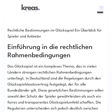
Rechtliche Bestimmungen im Glücksspiel Ein Überblick für
Spieler und Anbieter
Einführung in die rechtlichen
Rahmenbedingungen
Das Glücksspiel ist ein komplexes Thema, das in vielen
Ländern strengen rechtlichen Rahmenbedingungen
unterliegt. In Deutschland sind die Regelungen durch den
Glücksspielstaatsvertrag festgelegt, der für alle
Bundesländer gilt. Diese gesetzlichen Bestimmungen sollen
sowohl den Schutz der Spieler gewährleisten als auch ein
faires und transparentes Glücksspielumfeld schaffen. Die
Regularien unterscheiden sich jedoch deutlich zwischen