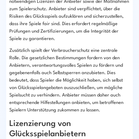
notwendigen Lizenzen der Anbieter sowie der Maßnahmen
zum Spielerschutz. Anbieter sind verpflichtet, über die
Risiken des Glücksspiels aufzuklären und sicherzustellen,
dass ihre Spiele fair sind. Dies erfordert regelmäßige
Prüfungen und Zertifizierungen, um die Integrität der
Spiele zu garantieren.
Zusätzlich spielt der Verbraucherschutz eine zentrale
Rolle. Die gesetzlichen Bestimmungen fordern von den
Anbietern, verantwortungsvolles Spielen zu fördern und
gegebenenfalls auch Selbstsperren anzubieten. Dies
bedeutet, dass Spieler die Möglichkeit haben, sich selbst
von Glücksspielangeboten auszuschließen, um mögliche
Spielsucht zu verhindern. Anbieter müssen daher auch
entsprechende Hilfestellungen anbieten, um betroffenen
Spielern Unterstützung zukommen zu lassen.
Lizenzierung von
Glücksspielanbietern