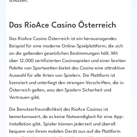
schützen.
Das RioAce Casino Österreich
Das RioAce Casino Österreich ist ein herausragendes
Beispiel für eine moderne Online-Spielplattform, die sich
an die geltenden gesetzlichen Bestimmungen hält. Mit
über 12.000 zertifizierten Casinospielen und einer breiten
Palette von Sportwetten bietet das Casino eine attraktive
Auswahl für alle Arten von Spielern. Die Plattform ist
lizenziert und unterliegt den strengen Vorschriften, die in
Österreich gelten, was den Spielern Sicherheit und
Vertrauen gibt.
Die Benutzerfreundlichkeit des RioAce Casinos ist
bemerkenswert, da es keine Notwendigkeit für eine App-
Installation gibt. Spieler können jederzeit und überall
bequem von ihrem mobilen Gerät aus auf die Plattform