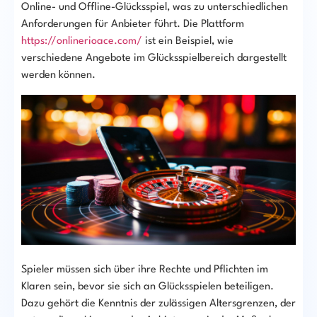
Online- und Offline-Glücksspiel, was zu unterschiedlichen
Anforderungen für Anbieter führt. Die Plattform
https://onlinerioace.com/
ist ein Beispiel, wie
verschiedene Angebote im Glücksspielbereich dargestellt
werden können.
Spieler müssen sich über ihre Rechte und Pflichten im
Klaren sein, bevor sie sich an Glücksspielen beteiligen.
Dazu gehört die Kenntnis der zulässigen Altersgrenzen, der