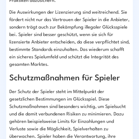
Praktiken abzusichern.
Die Auswirkungen der Lizenzierung sind weitreichend. Sie
fördert nicht nur das Vertrauen der Spieler in die Anbieter,
sondern trägt auch zur Bekämpfung illegaler Glücksspiele
bei. Spieler sind besser geschützt, wenn sie sich für
lizensierte Anbieter entscheiden, da diese verpflichtet sind,
bestimmte Standards einzuhalten. Das wiederum schafft
ein sicheres Spielumfeld und schützt die Integrität des
gesamten Marktes.
Schutzmaßnahmen für Spieler
Der Schutz der Spieler steht im Mittelpunkt der
gesetzlichen Bestimmungen im Glücksspiel. Diese
Schutzmaßnahmen sind besonders wichtig, um Spielsucht
und die damit verbundenen Risiken zu minimieren. Dazu
gehören beispielsweise Limits für Einzahlungen und
Verluste sowie die Möglichkeit, Spielverhalten zu
überwachen. Spieler haben die Verantwortung, ihre