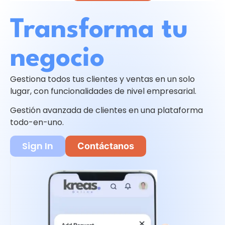
Transforma tu
negocio
Gestiona todos tus clientes y ventas en un solo
lugar, con funcionalidades de nivel empresarial.
Gestión avanzada de clientes en una plataforma
todo-en-uno.
Sign In
Contáctanos