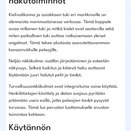
hakutoiminnot
Kielivalikoima ja asiakkaan tuki eri markkinoille on
olennaista monimuotoisessa verkossa. Tämä kappale
avaa millainen tuki ja mitkä kielet ovat saatavilla sekä
miten paikallinen tuki auttaa ratkaisemaan yleiset
ongelmat. Tämä tekee alustasta saavutettavamman
kansainvälisille pelaajille.
Neljäs näkökulma: sisällön järjestäminen ja esteetön
näkyvyys. Selkeä luokitus ja kätevä haku auttavat
löytämään juuri halutut pelit ja tiedot.
Turvallisuusnäkökulmat ovat integroituina osina käyttöä.
Henkilötietojen käsittely ja datan suojaus pyritään
pitämään usein esillä, jotta pelaajien tiedot pysyvät
turvassa. Tämä luo perustan luottamukselle sivuston
toimintaa kohtaan.
Käytännön