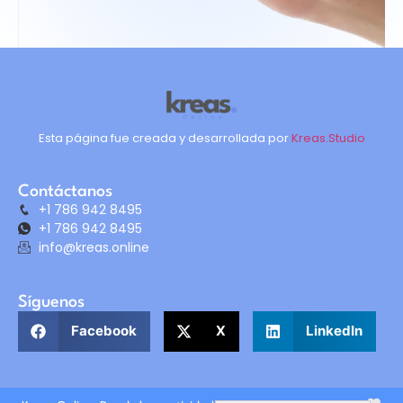
Esta página fue creada y desarrollada por
Kreas.Studio
Contáctanos
+1 786 942 8495
+1 786 942 8495
info@kreas.online
Síguenos
Facebook
X
LinkedIn