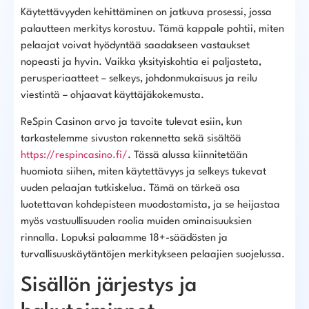
Käytettävyyden kehittäminen on jatkuva prosessi, jossa
palautteen merkitys korostuu. Tämä kappale pohtii, miten
pelaajat voivat hyödyntää saadakseen vastaukset
nopeasti ja hyvin. Vaikka yksityiskohtia ei paljasteta,
perusperiaatteet – selkeys, johdonmukaisuus ja reilu
viestintä – ohjaavat käyttäjäkokemusta.
ReSpin Casinon arvo ja tavoite tulevat esiin, kun
tarkastelemme sivuston rakennetta sekä sisältöä
https://respincasino.fi/
. Tässä alussa kiinnitetään
huomiota siihen, miten käytettävyys ja selkeys tukevat
uuden pelaajan tutkiskelua. Tämä on tärkeä osa
luotettavan kohdepisteen muodostamista, ja se heijastaa
myös vastuullisuuden roolia muiden ominaisuuksien
rinnalla. Lopuksi palaamme 18+-säädösten ja
turvallisuuskäytäntöjen merkitykseen pelaajien suojelussa.
Sisällön järjestys ja