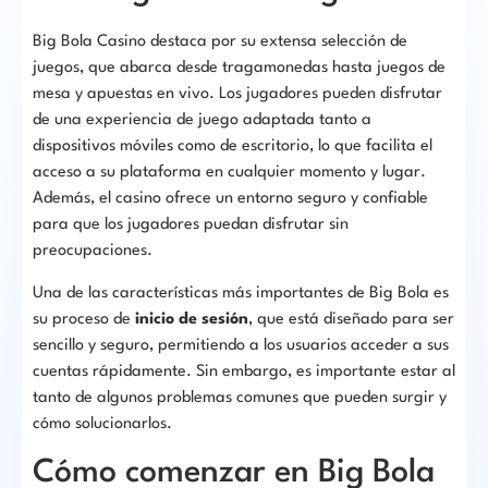
Big Bola Casino destaca por su extensa selección de
juegos, que abarca desde tragamonedas hasta juegos de
mesa y apuestas en vivo. Los jugadores pueden disfrutar
de una experiencia de juego adaptada tanto a
dispositivos móviles como de escritorio, lo que facilita el
acceso a su plataforma en cualquier momento y lugar.
Además, el casino ofrece un entorno seguro y confiable
para que los jugadores puedan disfrutar sin
preocupaciones.
Una de las características más importantes de Big Bola es
su proceso de
inicio de sesión
, que está diseñado para ser
sencillo y seguro, permitiendo a los usuarios acceder a sus
cuentas rápidamente. Sin embargo, es importante estar al
tanto de algunos problemas comunes que pueden surgir y
cómo solucionarlos.
Cómo comenzar en Big Bola