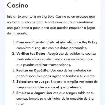
Casino
Iniciar tu aventura en Big Bola Casino es un proceso que
no toma mucho tiempo. A continuación, te presentamos
una guía paso a paso para que puedas empezar a jugar
de inmediato.
Crea una Cuenta:
Visita el sitio oficial de Big Bola y
completa el registro con tus datos personales.
Verifica tus Datos:
Asegúrate de validar tu cuenta
mediante el correo electrónico que recibirás para
que puedas realizar transacciones.
Realiza un Depósito:
Usa uno de los métodos de
pago disponibles para agregar fondos a tu cuenta.
Selecciona tu Juego:
Explora la amplia variedad de
juegos disponibles y elige el que prefieras.
Empieza a Jugar:
Una vez que tengas saldo en tu
cuenta, ¡empieza a disfrutar de la emoción de Big
Bola!