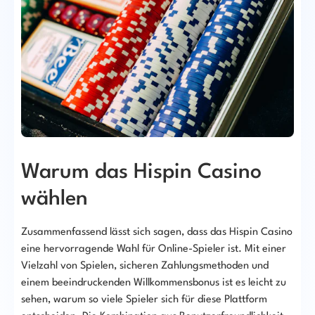
Warum das Hispin Casino
wählen
Zusammenfassend lässt sich sagen, dass das Hispin Casino
eine hervorragende Wahl für Online-Spieler ist. Mit einer
Vielzahl von Spielen, sicheren Zahlungsmethoden und
einem beeindruckenden Willkommensbonus ist es leicht zu
sehen, warum so viele Spieler sich für diese Plattform