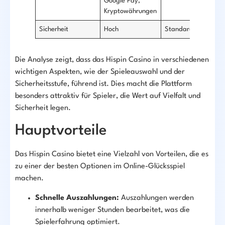
Google Pay,
Kryptowährungen
Sicherheit
Hoch
Standard
Ba
Die Analyse zeigt, dass das Hispin Casino in verschiedenen
wichtigen Aspekten, wie der Spieleauswahl und der
Sicherheitsstufe, führend ist. Dies macht die Plattform
besonders attraktiv für Spieler, die Wert auf Vielfalt und
Sicherheit legen.
Hauptvorteile
Das Hispin Casino bietet eine Vielzahl von Vorteilen, die es
zu einer der besten Optionen im Online-Glücksspiel
machen.
Schnelle Auszahlungen:
Auszahlungen werden
innerhalb weniger Stunden bearbeitet, was die
Spielerfahrung optimiert.