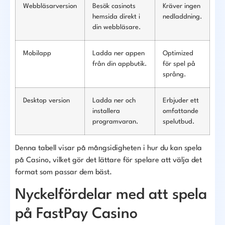
Webbläsarversion
Besök casinots
Kräver ingen
hemsida direkt i
nedladdning.
din webbläsare.
Mobilapp
Ladda ner appen
Optimized
från din appbutik.
för spel på
språng.
Desktop version
Ladda ner och
Erbjuder ett
installera
omfattande
programvaran.
spelutbud.
Denna tabell visar på mångsidigheten i hur du kan spela
på Casino, vilket gör det lättare för spelare att välja det
format som passar dem bäst.
Nyckelfördelar med att spela
på FastPay Casino