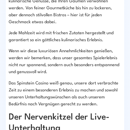
kulinarische Genüsse, die Ihren Gaumen verwöhnen
werden. Von feiner Gourmetküche bis hin zu lockeren,
aber dennoch stilvollen Bistros – hier ist für jeden
Geschmack etwas dabei.
Jede Mahlzeit wird mit frischen Zutaten hergestellt und
garantiert so ein göttliches kulinarisches Erlebnis.
Wenn wir diese luxuriösen Annehmlichkeiten genießen,
werden wir bemerken, dass unser gesamtes Spielerlebnis
nicht nur spannend, sondern auch besonders entspannend
und genussvoll wird.
Das Spinstein Casino weiß genau, unsere dort verbrachte
Zeit zu einem besonderen Erlebnis zu machen und sowohl
unseren Unterhaltungswünschen als auch unserem
Bedürfnis nach Vergnügen gerecht zu werden.
Der Nervenkitzel der Live-
Unterhaltung