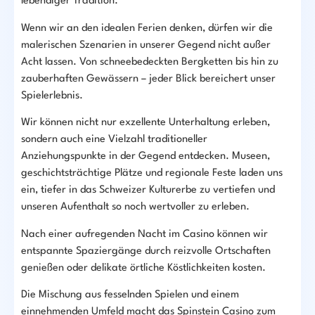
lebendiger Tradition.
Wenn wir an den idealen Ferien denken, dürfen wir die
malerischen Szenarien in unserer Gegend nicht außer
Acht lassen. Von schneebedeckten Bergketten bis hin zu
zauberhaften Gewässern – jeder Blick bereichert unser
Spielerlebnis.
Wir können nicht nur exzellente Unterhaltung erleben,
sondern auch eine Vielzahl traditioneller
Anziehungspunkte in der Gegend entdecken. Museen,
geschichtsträchtige Plätze und regionale Feste laden uns
ein, tiefer in das Schweizer Kulturerbe zu vertiefen und
unseren Aufenthalt so noch wertvoller zu erleben.
Nach einer aufregenden Nacht im Casino können wir
entspannte Spaziergänge durch reizvolle Ortschaften
genießen oder delikate örtliche Köstlichkeiten kosten.
Die Mischung aus fesselnden Spielen und einem
einnehmenden Umfeld macht das Spinstein Casino zum