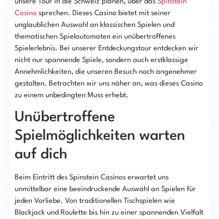
unsere Tour in die Schweiz planen, über das
Spinstein
Casino
sprechen. Dieses Casino bietet mit seiner
unglaublichen Auswahl an klassischen Spielen und
thematischen Spielautomaten ein unübertroffenes
Spielerlebnis. Bei unserer Entdeckungstour entdecken wir
nicht nur spannende Spiele, sondern auch erstklassige
Annehmlichkeiten, die unseren Besuch noch angenehmer
gestalten. Betrachten wir uns näher an, was dieses Casino
zu einem unbedingten Muss erhebt.
Unübertroffene
Spielmöglichkeiten warten
auf dich
Beim Eintritt des Spinstein Casinos erwartet uns
unmittelbar eine beeindruckende Auswahl an Spielen für
jeden Vorliebe. Von traditionellen Tischspielen wie
Blackjack und Roulette bis hin zu einer spannenden Vielfalt