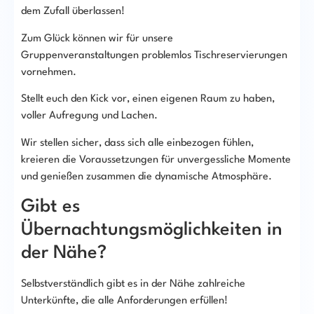
dem Zufall überlassen!
Zum Glück können wir für unsere
Gruppenveranstaltungen problemlos Tischreservierungen
vornehmen.
Stellt euch den Kick vor, einen eigenen Raum zu haben,
voller Aufregung und Lachen.
Wir stellen sicher, dass sich alle einbezogen fühlen,
kreieren die Voraussetzungen für unvergessliche Momente
und genießen zusammen die dynamische Atmosphäre.
Gibt es
Übernachtungsmöglichkeiten in
der Nähe?
Selbstverständlich gibt es in der Nähe zahlreiche
Unterkünfte, die alle Anforderungen erfüllen!