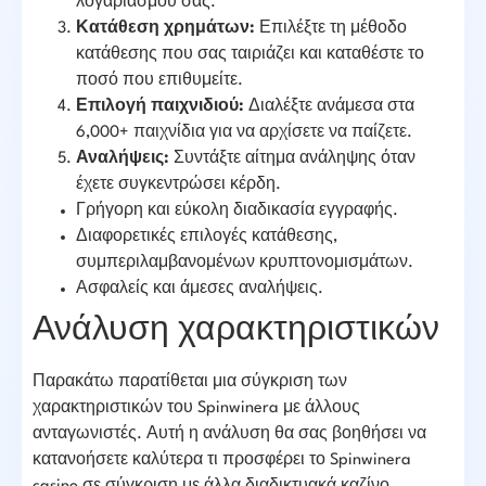
λογαριασμού σας.
Κατάθεση χρημάτων:
Επιλέξτε τη μέθοδο
κατάθεσης που σας ταιριάζει και καταθέστε το
ποσό που επιθυμείτε.
Επιλογή παιχνιδιού:
Διαλέξτε ανάμεσα στα
6,000+ παιχνίδια για να αρχίσετε να παίζετε.
Αναλήψεις:
Συντάξτε αίτημα ανάληψης όταν
έχετε συγκεντρώσει κέρδη.
Γρήγορη και εύκολη διαδικασία εγγραφής.
Διαφορετικές επιλογές κατάθεσης,
συμπεριλαμβανομένων κρυπτονομισμάτων.
Ασφαλείς και άμεσες αναλήψεις.
Ανάλυση χαρακτηριστικών
Παρακάτω παρατίθεται μια σύγκριση των
χαρακτηριστικών του Spinwinera με άλλους
ανταγωνιστές. Αυτή η ανάλυση θα σας βοηθήσει να
κατανοήσετε καλύτερα τι προσφέρει το Spinwinera