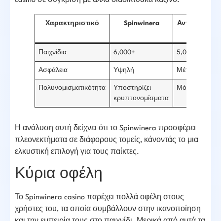
casino σε σύγκριση με άλλα διαδικτυακά καζίνο.
Χαρακτηριστικό
Spinwinera
Ανταγωνιστή
Α
Παιχνίδια
6,000+
5,000+
Ασφάλεια
Υψηλή
Μέτρια
Πολυνομισματικότητα
Υποστηρίζει
Μόνο ευρώ
κρυπτονομίσματα
Η ανάλυση αυτή δείχνει ότι το Spinwinera προσφέρει
πλεονεκτήματα σε διάφορους τομείς, κάνοντάς το μια
ελκυστική επιλογή για τους παίκτες.
Κύρια οφέλη
Το Spinwinera casino παρέχει πολλά οφέλη στους
χρήστες του, τα οποία συμβάλλουν στην ικανοποίηση