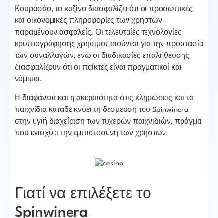
Κουρασάο, το καζίνο διασφαλίζει ότι οι προσωπικές
και οικονομικές πληροφορίες των χρηστών
παραμένουν ασφαλείς. Οι τελευταίες τεχνολογίες
κρυπτογράφησης χρησιμοποιούνται για την προστασία
των συναλλαγών, ενώ οι διαδικασίες επαλήθευσης
διασφαλίζουν ότι οι παίκτες είναι πραγματικοί και
νόμιμοι.
Η διαφάνεια και η ακεραιότητα στις κληρώσεις και τα
παιχνίδια καταδεικνύει τη δέσμευση του Spinwinera
στην υγιή διαχείριση των τυχερών παιχνιδιών, πράγμα
που ενισχύει την εμπιστοσύνη των χρηστών.
Γιατί να επιλέξετε το
Spinwinera