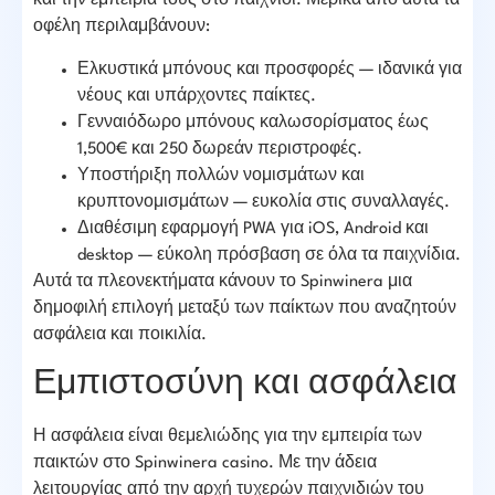
και την εμπειρία τους στο παιχνίδι. Μερικά από αυτά τα
οφέλη περιλαμβάνουν:
Ελκυστικά μπόνους και προσφορές — ιδανικά για
νέους και υπάρχοντες παίκτες.
Γενναιόδωρο μπόνους καλωσορίσματος έως
1,500€ και 250 δωρεάν περιστροφές.
Υποστήριξη πολλών νομισμάτων και
κρυπτονομισμάτων — ευκολία στις συναλλαγές.
Διαθέσιμη εφαρμογή PWA για iOS, Android και
desktop — εύκολη πρόσβαση σε όλα τα παιχνίδια.
Αυτά τα πλεονεκτήματα κάνουν το Spinwinera μια
δημοφιλή επιλογή μεταξύ των παίκτων που αναζητούν
ασφάλεια και ποικιλία.
Εμπιστοσύνη και ασφάλεια
Η ασφάλεια είναι θεμελιώδης για την εμπειρία των
παικτών στο Spinwinera casino. Με την άδεια
λειτουργίας από την αρχή τυχερών παιχνιδιών του