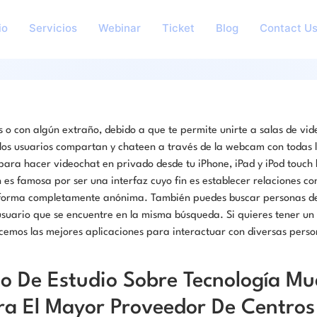
io
Servicios
Webinar
Ticket
Blog
Contact U
 o con algún extraño, debido a que te permite unirte a salas de vide
los usuarios compartan y chateen a través de la webcam con todas l
para hacer videochat en privado desde tu iPhone, iPad y iPod touch 
n es famosa por ser una interfaz cuyo fin es establecer relaciones co
forma completamente anónima. También puedes buscar personas de t
suario que se encuentre en la misma búsqueda. Si quieres tener un n
cemos las mejores aplicaciones para interactuar con diversas perso
o De Estudio Sobre Tecnología Mu
ra El Mayor Proveedor De Centros