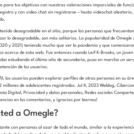
o para tus objetivos con nuestras valoraciones imparciales de funci
registro y con video chat sin registrarse – hasta videochat aleatorio,
do.
tenido desagradable en el sitio, porque las personas que frecuenta
 por lo desagradable, son más solitarios. La popularidad de Omegle
 2020 y 2021) teniendo mucho que ver la pandemia y que comenzaro
eos acerca de esta web. Fue entonces cuando Leif K-Brooks, un jove
taba estudiando el último año de secundaria, puso en marcha un ser
tención de los usuarios.
il, los usuarios pueden explorar perfiles de otras personas en su ár
2 millones de adolescentes registrados. Jul 4, 2023 Weblog, Ciberco
ía Digital, Privacidad y datos personales, Redes sociales Comparte
encias en los comentarios, y ¡gracias por leernos!
ated a Omegle?
ante con personas al azar de todo el mundo, similar a la experienc