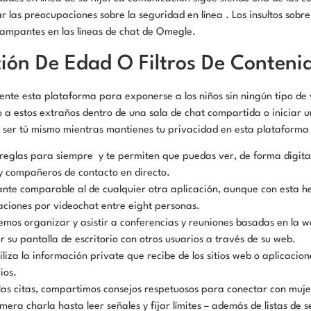
r las preocupaciones sobre la seguridad en línea . Los insultos sobre
rampantes en las líneas de chat de Omegle.
ción De Edad O Filtros De Conteni
mente esta plataforma para exponerse a los niños sin ningún tipo d
 a estos extraños dentro de una sala de chat compartida o iniciar 
de ser tú mismo mientras mantienes tu privacidad en esta plataforma 
eglas para siempre y te permiten que puedas ver, de forma digital 
y compañeros de contacto en directo.
ante comparable al de cualquier otra aplicación, aunque con esta h
ciones por videochat entre eight personas.
emos organizar y asistir a conferencias y reuniones basadas en la 
su pantalla de escritorio con otros usuarios a través de su web.
liza la información private que recibe de los sitios web o aplicacion
ios.
 las citas, compartimos consejos respetuosos para conectar con muj
mera charla hasta leer señales y fijar límites – además de listas de 