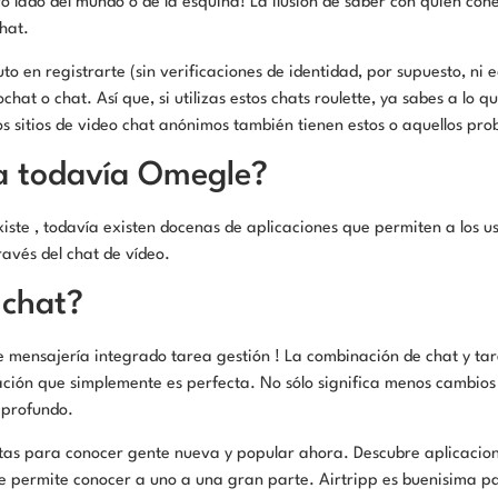
ro lado del mundo o de la esquina! La ilusión de saber con quién con
hat.
o en registrarte (sin verificaciones de identidad, por supuesto, ni 
hat o chat. Así que, si utilizas estos chats roulette, ya sabes a lo q
s sitios de video chat anónimos también tienen estos o aquellos pr
a todavía Omegle?
ste , todavía existen docenas de aplicaciones que permiten a los u
ravés del chat de vídeo.
nchat?
e mensajería integrado tarea gestión ! La combinación de chat y ta
ción que simplemente es perfecta. No sólo significa menos cambios
 profundo.
tas para conocer gente nueva y popular ahora. Descubre aplicacione
te permite conocer a uno a una gran parte. Airtripp es buenisima p