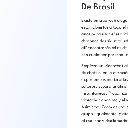
De Brasil
Existe un sitio web eleg
están abiertos a todo el
años para usar el servic
desconocidos sigue triun
allí encontrarás miles d
con cualquier persona u
Empieza un videochat ale
de chats ni en la durac
experiencias moderadas y
solteros. Espera anális
instantáneas. Probamos v
videochat anónimo y el v
Asimismo, Zoom es una s
grupo. Igualmente, plat
al realizar videollamada