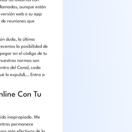
sta 50 usuarios con
ollamadas, aunque están
 versión web o su app
a de reuniones que
in duda, la última
recemos la posibilidad de
pegar en el código de tu
nuestras normas son
entro del Canal, cada
qué lo expuls&… Entra a
nline Con Tu
nido inapropiado. Me
entras permanece
osas más efectivas de la