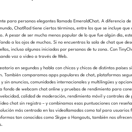
ante para personas elegantes llamado EmeraldChat. A diferencia de 
 mundo, ChatRad tiene ciertos términos, entre los que se incluye que
io. A pesar de ser mucho menos popular de lo que fue algún día, est
fando a los ojos de muchos. Si no encuentras la sala de chat que de
e ellas, incluso algunas iniciadas por personas de tu zona. Con TinyC
sando voz o video a través de Web.
atorio en segundos y habla con chicas y chicos de distintos países si
ión. También comparamos apps populares de chat, plataformas segu
 sin anuncios, comunidades internacionales y multilingües y opcion
is a fondo de webcam chat online y pruebas de rendimiento para con
elocidad, calidad de moderación, rendimiento móvil y controles de p
ideo chat sin registro – y combinamos esas puntuaciones con reseña
olución más centrada en las videollamadas como tal para usuarios f
aformas tan conocidas como Skype o Hangouts, también nos ofrece
s.