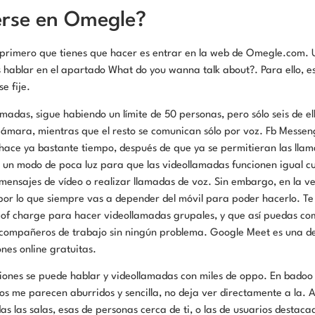
rse en Omegle?
 primero que tienes que hacer es entrar en la web de Omegle.com. U
 hablar en el apartado What do you wanna talk about?. Para ello, e
e fije.
lamadas, sigue habiendo un límite de 50 personas, pero sólo seis de e
ámara, mientras que el resto se comunican sólo por voz. Fb Messeng
hace ya bastante tiempo, después de que ya se permitieran las lla
 un modo de poca luz para que las videollamadas funcionen igual c
mensajes de vídeo o realizar llamadas de voz. Sin embargo, en la ve
por lo que siempre vas a depender del móvil para poder hacerlo. Te
e of charge para hacer videollamadas grupales, y que así puedas c
o compañeros de trabajo sin ningún problema. Google Meet es una de
nes online gratuitas.
iones se puede hablar y videollamadas con miles de oppo. En badoo
os me parecen aburridos y sencilla, no deja ver directamente a la. A
as las salas, esas de personas cerca de ti, o las de usuarios destaca