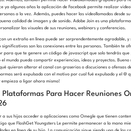
as. Además, también permite hacer videollamadas grupales para ha
ce ya algunos años la aplicación de Facebook permite realizar vide
 personas a la vez. Además, puedes hacer las videollamadas desde su
 buena calidad de imagen y de sonido. Adobe Join es una plataform
ersonalizar las visuales de sus reuniones, webinars y conferencias.
con un extraño en línea puede ser sorprendentemente agradable, y s
 significativas son las conexiones entre las personas. También te of
r para que te genere un código de javascript que solo tendrás que 
el mundo pueda compartir experiencias, ideas y proyectos. Bueno 
ué quieran alterar el canal con groserias o discuciones o ofensas d
ormas será expulsado con el motivo por cual fué expulsado y el @ 
y empieza a ligar ahora mismo!
1 Plataformas Para Hacer Reuniones O
26
r a sus hijos acceder a aplicaciones como Omegle que tienen conte
ntigo que FlashGet Youngsters Le permite permanecer a la mano mi
dades en línea de su hijo. La comunicación sigue siendo una de las c