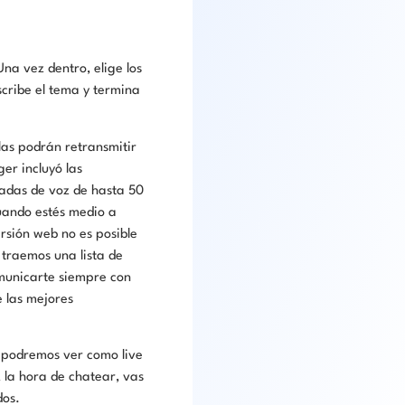
na vez dentro, elige los
scribe el tema y termina
llas podrán retransmitir
er incluyó las
madas de voz de hasta 50
uando estés medio a
rsión web no es posible
 traemos una lista de
omunicarte siempre con
 las mejores
 podremos ver como live
 la hora de chatear, vas
dos.