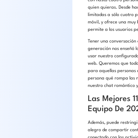
con hasta cuatro person
quien quieras. Desde ha
limitadas a sólo cuatro
móvil, y ofrece una muy
permite a los usuarios p
Tener una conversación 
generación nos enseñó lo
usar nuestro configurado
web. Queremos que todo 
para aquellas personas q
persona qué rompa las n
nuestro chat romántico 
Las Mejores 1
Equipo De 20
Además, puede restringi
alegro de compartir co
conectado con las activi