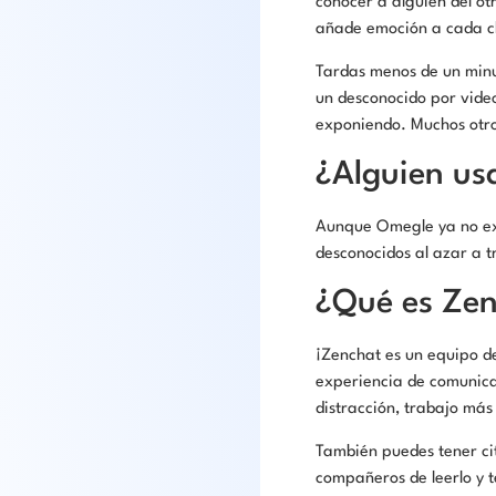
conocer a alguien del ot
añade emoción a cada c
Tardas menos de un minut
un desconocido por videoc
exponiendo. Muchos otro
¿Alguien us
Aunque Omegle ya no exi
desconocidos al azar a t
¿Qué es Ze
¡Zenchat es un equipo d
experiencia de comunica
distracción, trabajo más
También puedes tener ci
compañeros de leerlo y 