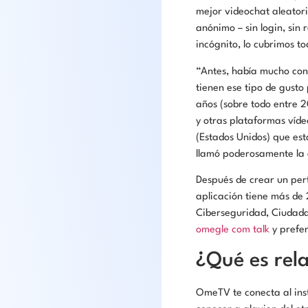
mejor videochat aleatori
anónimo – sin login, sin 
incógnito, lo cubrimos to
“Antes, había mucho con
tienen ese tipo de gusto
años (sobre todo entre
y otras plataformas víd
(Estados Unidos) que es
llamó poderosamente la a
Después de crear un perf
aplicación tiene más de 
Ciberseguridad, Ciudadan
omegle com talk
y prefer
¿Qué es rel
OmeTV te conecta al inst