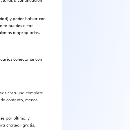
ectarás a continuación
edad) y poder hablar con
ue te puedes estar
oblemas inapropiados.
suarios conectarse con
reas crea una completa
 de contexto, menos
s por último, y
ara chatear gratis.