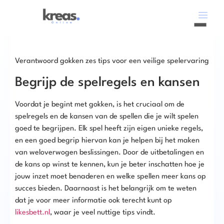
Verantwoord gokken zes tips voor een veilige spelervaring
Begrijp de spelregels en kansen
Voordat je begint met gokken, is het cruciaal om de
spelregels en de kansen van de spellen die je wilt spelen
goed te begrijpen. Elk spel heeft zijn eigen unieke regels,
en een goed begrip hiervan kan je helpen bij het maken
van weloverwogen beslissingen. Door de uitbetalingen en
de kans op winst te kennen, kun je beter inschatten hoe je
jouw inzet moet benaderen en welke spellen meer kans op
succes bieden. Daarnaast is het belangrijk om te weten
dat je voor meer informatie ook terecht kunt op
likesbett.nl
, waar je veel nuttige tips vindt.