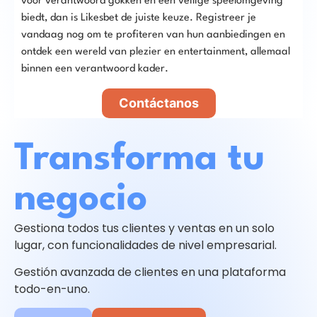
voor verantwoord gokken en een veilige speelomgeving
biedt, dan is Likesbet de juiste keuze. Registreer je
vandaag nog om te profiteren van hun aanbiedingen en
ontdek een wereld van plezier en entertainment, allemaal
binnen een verantwoord kader.
Contáctanos
Transforma tu
negocio
Gestiona todos tus clientes y ventas en un solo
lugar, con funcionalidades de nivel empresarial.
Gestión avanzada de clientes en una plataforma
todo-en-uno.