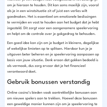
om je hieraan te houden. Dit kan soms moeilijk zijn, vooral
als je in een winstsituatie zit of juist een verlies wilt
goedmaken. Het is essentieel om emotionele beslissingen
te vermijden en vast te houden aan het budget dat je hebt
ingesteld. Dit zorgt voor een aangenamere speelervaring
en helpt om de controle over je gokgedrag te behouden.
Een goed idee kan zijn om je budget in kleinere, dagelijkse
of wekelijkse limieten op te splitsen. Hierdoor kun je je
uitgaven beter beheren en je speelervaring aanpassen op
basis van jouw situatie. Denk eraan dat gokken bedoeld is
als vermaak, dus zorg ervoor dat je het financieel
verantwoord doet.
Gebruik bonussen verstandig
Online casino’s bieden vaak aantrekkelijke bonussen aan
om nieuwe spelers aan te trekken. Hoewel deze bonussen
een geweldige manier kunnen zijn om je speelervaring te