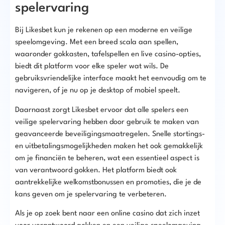
spelervaring
Bij Likesbet kun je rekenen op een moderne en veilige
speelomgeving. Met een breed scala aan spellen,
waaronder gokkasten, tafelspellen en live casino-opties,
biedt dit platform voor elke speler wat wils. De
gebruiksvriendelijke interface maakt het eenvoudig om te
navigeren, of je nu op je desktop of mobiel speelt.
Daarnaast zorgt Likesbet ervoor dat alle spelers een
veilige spelervaring hebben door gebruik te maken van
geavanceerde beveiligingsmaatregelen. Snelle stortings-
en uitbetalingsmogelijkheden maken het ook gemakkelijk
om je financiën te beheren, wat een essentieel aspect is
van verantwoord gokken. Het platform biedt ook
aantrekkelijke welkomstbonussen en promoties, die je de
kans geven om je spelervaring te verbeteren.
Als je op zoek bent naar een online casino dat zich inzet