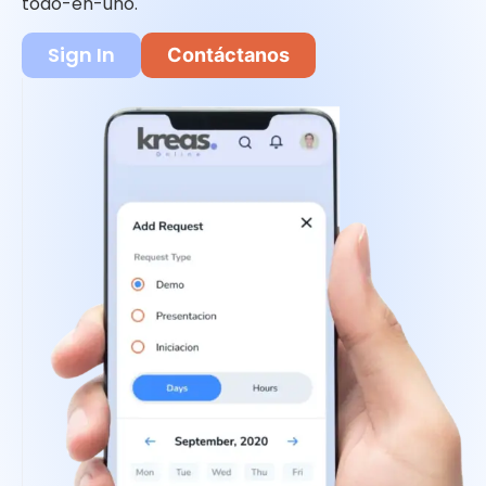
todo-en-uno.
Sign In
Contáctanos