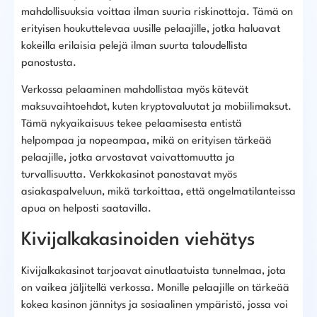
mahdollisuuksia voittaa ilman suuria riskinottoja. Tämä on
erityisen houkuttelevaa uusille pelaajille, jotka haluavat
kokeilla erilaisia pelejä ilman suurta taloudellista
panostusta.
Verkossa pelaaminen mahdollistaa myös kätevät
maksuvaihtoehdot, kuten kryptovaluutat ja mobiilimaksut.
Tämä nykyaikaisuus tekee pelaamisesta entistä
helpompaa ja nopeampaa, mikä on erityisen tärkeää
pelaajille, jotka arvostavat vaivattomuutta ja
turvallisuutta. Verkkokasinot panostavat myös
asiakaspalveluun, mikä tarkoittaa, että ongelmatilanteissa
apua on helposti saatavilla.
Kivijalkakasinoiden viehätys
Kivijalkakasinot tarjoavat ainutlaatuista tunnelmaa, jota
on vaikea jäljitellä verkossa. Monille pelaajille on tärkeää
kokea kasinon jännitys ja sosiaalinen ympäristö, jossa voi