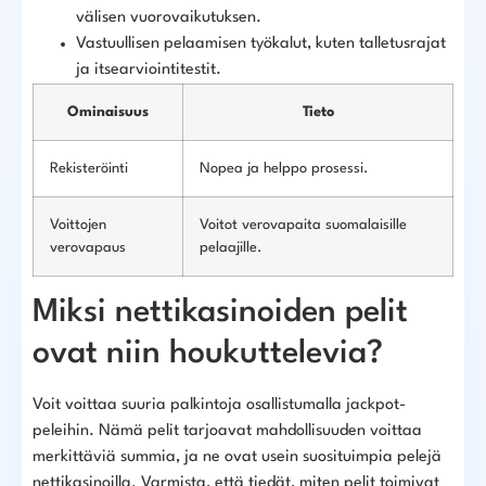
välisen vuorovaikutuksen.
Vastuullisen pelaamisen työkalut, kuten talletusrajat
ja itsearviointitestit.
Ominaisuus
Tieto
Rekisteröinti
Nopea ja helppo prosessi.
Voittojen
Voitot verovapaita suomalaisille
verovapaus
pelaajille.
Miksi nettikasinoiden pelit
ovat niin houkuttelevia?
Voit voittaa suuria palkintoja osallistumalla jackpot-
peleihin. Nämä pelit tarjoavat mahdollisuuden voittaa
merkittäviä summia, ja ne ovat usein suosituimpia pelejä
nettikasinoilla. Varmista, että tiedät, miten pelit toimivat