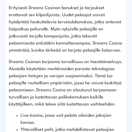
Erityisesti Dreamz Casinon bonukset ja tarjoukset
erottavat sen kilpailijoista. Uudet pelaajat voivat
hyödyntää houkuttelevia tervetulobonuksia, jotka antavat
lisäpotkua peliuralle. Myös nykyisille pelaajille on
jatkuvasti tarjolla kampanjoita, jotka tekevät
pelaamisesta entistäkin kannattavampaa. Dreamz Casino
ymmärtää, kuinka tärkeää on tarjota pelaajille lisäarvoa.
Dreamz Casinon tarjoama turvallisuus on itsestäänselvyys.
Alustalla käytetään markkinoiden parasta teknologiaa
pelaajien tietojen ja varojen suojaamiseksi. Tämä luo
pelaajille rauhallisen ympäristön, jossa he voivat keskittyä
pelaamiseen. Dreamz Casino on sitoutunut tarjoamaan
turvallisen ja luotettavan pelikokemuksen kaikille
käyttäjilleen, mikä tekee siitä luotettavan vaihtoehdon.
Live-kasino, jossa voit pelata oikeiden jakajien
kanssa.
Yhteisölliset pelit, jotka mahdollistavat pelaajien