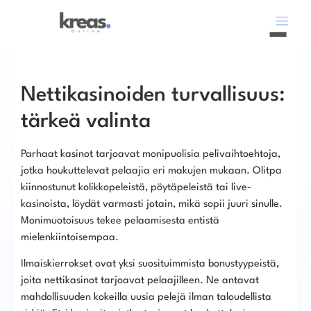
Nettikasinoiden turvallisuus:
tärkeä valinta
Parhaat kasinot tarjoavat monipuolisia pelivaihtoehtoja,
jotka houkuttelevat pelaajia eri makujen mukaan. Olitpa
kiinnostunut kolikkopeleistä, pöytäpeleistä tai live-
kasinoista, löydät varmasti jotain, mikä sopii juuri sinulle.
Monimuotoisuus tekee pelaamisesta entistä
mielenkiintoisempaa.
Ilmaiskierrokset ovat yksi suosituimmista bonustyypeistä,
joita nettikasinot tarjoavat pelaajilleen. Ne antavat
mahdollisuuden kokeilla uusia pelejä ilman taloudellista