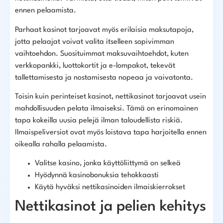
ennen pelaamista.
Parhaat kasinot tarjoavat myös erilaisia maksutapoja,
jotta pelaajat voivat valita itselleen sopivimman
vaihtoehdon. Suosituimmat maksuvaihtoehdot, kuten
verkkopankki, luottokortit ja e-lompakot, tekevät
tallettamisesta ja nostamisesta nopeaa ja vaivatonta.
Toisin kuin perinteiset kasinot, nettikasinot tarjoavat usein
mahdollisuuden pelata ilmaiseksi. Tämä on erinomainen
tapa kokeilla uusia pelejä ilman taloudellista riskiä.
Ilmaispeliversiot ovat myös loistava tapa harjoitella ennen
oikealla rahalla pelaamista.
Valitse kasino, jonka käyttöliittymä on selkeä
Hyödynnä kasinobonuksia tehokkaasti
Käytä hyväksi nettikasinoiden ilmaiskierrokset
Nettikasinot ja pelien kehitys