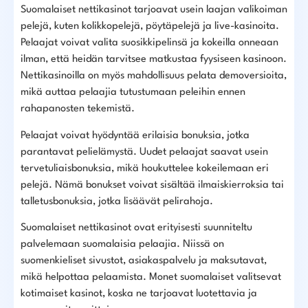
Suomalaiset nettikasinot tarjoavat usein laajan valikoiman
pelejä, kuten kolikkopelejä, pöytäpelejä ja live-kasinoita.
Pelaajat voivat valita suosikkipelinsä ja kokeilla onneaan
ilman, että heidän tarvitsee matkustaa fyysiseen kasinoon.
Nettikasinoilla on myös mahdollisuus pelata demoversioita,
mikä auttaa pelaajia tutustumaan peleihin ennen
rahapanosten tekemistä.
Pelaajat voivat hyödyntää erilaisia bonuksia, jotka
parantavat pelielämystä. Uudet pelaajat saavat usein
tervetuliaisbonuksia, mikä houkuttelee kokeilemaan eri
pelejä. Nämä bonukset voivat sisältää ilmaiskierroksia tai
talletusbonuksia, jotka lisäävät pelirahoja.
Suomalaiset nettikasinot ovat erityisesti suunniteltu
palvelemaan suomalaisia pelaajia. Niissä on
suomenkieliset sivustot, asiakaspalvelu ja maksutavat,
mikä helpottaa pelaamista. Monet suomalaiset valitsevat
kotimaiset kasinot, koska ne tarjoavat luotettavia ja