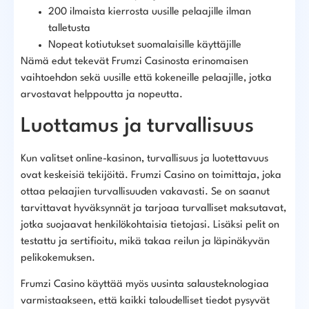
200 ilmaista kierrosta uusille pelaajille ilman
talletusta
Nopeat kotiutukset suomalaisille käyttäjille
Nämä edut tekevät Frumzi Casinosta erinomaisen
vaihtoehdon sekä uusille että kokeneille pelaajille, jotka
arvostavat helppoutta ja nopeutta.
Luottamus ja turvallisuus
Kun valitset online-kasinon, turvallisuus ja luotettavuus
ovat keskeisiä tekijöitä. Frumzi Casino on toimittaja, joka
ottaa pelaajien turvallisuuden vakavasti. Se on saanut
tarvittavat hyväksynnät ja tarjoaa turvalliset maksutavat,
jotka suojaavat henkilökohtaisia tietojasi. Lisäksi pelit on
testattu ja sertifioitu, mikä takaa reilun ja läpinäkyvän
pelikokemuksen.
Frumzi Casino käyttää myös uusinta salausteknologiaa
varmistaakseen, että kaikki taloudelliset tiedot pysyvät