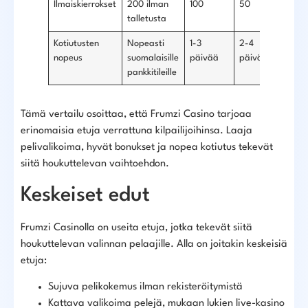
Ilmaiskierrokset
200 ilman
100
50
talletusta
Kotiutusten
Nopeasti
1-3
2-4
nopeus
suomalaisille
päivää
päivää
pankkitileille
Tämä vertailu osoittaa, että Frumzi Casino tarjoaa
erinomaisia etuja verrattuna kilpailijoihinsa. Laaja
pelivalikoima, hyvät bonukset ja nopea kotiutus tekevät
siitä houkuttelevan vaihtoehdon.
Keskeiset edut
Frumzi Casinolla on useita etuja, jotka tekevät siitä
houkuttelevan valinnan pelaajille. Alla on joitakin keskeisiä
etuja:
Sujuva pelikokemus ilman rekisteröitymistä
Kattava valikoima pelejä, mukaan lukien live-kasino