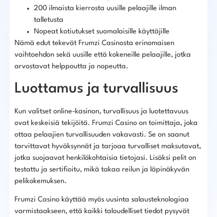
200 ilmaista kierrosta uusille pelaajille ilman
talletusta
Nopeat kotiutukset suomalaisille käyttäjille
Nämä edut tekevät Frumzi Casinosta erinomaisen
vaihtoehdon sekä uusille että kokeneille pelaajille, jotka
arvostavat helppoutta ja nopeutta.
Luottamus ja turvallisuus
Kun valitset online-kasinon, turvallisuus ja luotettavuus
ovat keskeisiä tekijöitä. Frumzi Casino on toimittaja, joka
ottaa pelaajien turvallisuuden vakavasti. Se on saanut
tarvittavat hyväksynnät ja tarjoaa turvalliset maksutavat,
jotka suojaavat henkilökohtaisia tietojasi. Lisäksi pelit on
testattu ja sertifioitu, mikä takaa reilun ja läpinäkyvän
pelikokemuksen.
Frumzi Casino käyttää myös uusinta salausteknologiaa
varmistaakseen, että kaikki taloudelliset tiedot pysyvät