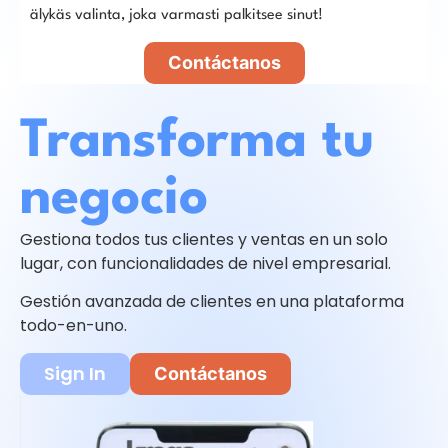
älykäs valinta, joka varmasti palkitsee sinut!
Contáctanos
Transforma tu
negocio
Gestiona todos tus clientes y ventas en un solo
lugar, con funcionalidades de nivel empresarial.
Gestión avanzada de clientes en una plataforma
todo-en-uno.
Sign In
Contáctanos