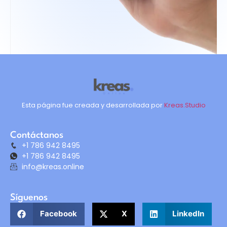
Esta página fue creada y desarrollada por
Kreas.Studio
Contáctanos
+1 786 942 8495
+1 786 942 8495
info@kreas.online
Síguenos
Facebook
X
LinkedIn