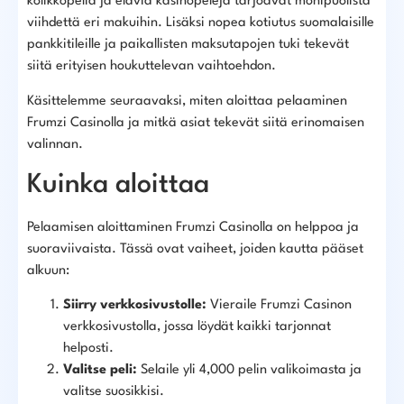
kolikkopeliä ja eläviä kasinopelejä tarjoavat monipuolista
viihdettä eri makuihin. Lisäksi nopea kotiutus suomalaisille
pankkitileille ja paikallisten maksutapojen tuki tekevät
siitä erityisen houkuttelevan vaihtoehdon.
Käsittelemme seuraavaksi, miten aloittaa pelaaminen
Frumzi Casinolla ja mitkä asiat tekevät siitä erinomaisen
valinnan.
Kuinka aloittaa
Pelaamisen aloittaminen Frumzi Casinolla on helppoa ja
suoraviivaista. Tässä ovat vaiheet, joiden kautta pääset
alkuun:
Siirry verkkosivustolle:
Vieraile Frumzi Casinon
verkkosivustolla, jossa löydät kaikki tarjonnat
helposti.
Valitse peli:
Selaile yli 4,000 pelin valikoimasta ja
valitse suosikkisi.