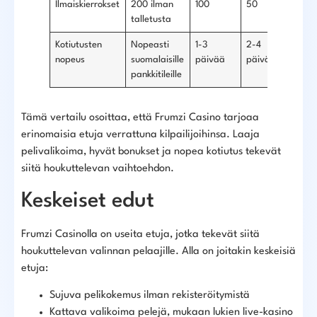
Ilmaiskierrokset
200 ilman
100
50
talletusta
Kotiutusten
Nopeasti
1-3
2-4
nopeus
suomalaisille
päivää
päivää
pankkitileille
Tämä vertailu osoittaa, että Frumzi Casino tarjoaa
erinomaisia etuja verrattuna kilpailijoihinsa. Laaja
pelivalikoima, hyvät bonukset ja nopea kotiutus tekevät
siitä houkuttelevan vaihtoehdon.
Keskeiset edut
Frumzi Casinolla on useita etuja, jotka tekevät siitä
houkuttelevan valinnan pelaajille. Alla on joitakin keskeisiä
etuja:
Sujuva pelikokemus ilman rekisteröitymistä
Kattava valikoima pelejä, mukaan lukien live-kasino