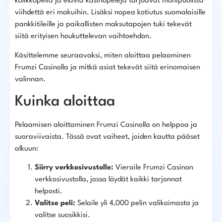
kolikkopeliä ja eläviä kasinopelejä tarjoavat monipuolista
viihdettä eri makuihin. Lisäksi nopea kotiutus suomalaisille
pankkitileille ja paikallisten maksutapojen tuki tekevät
siitä erityisen houkuttelevan vaihtoehdon.
Käsittelemme seuraavaksi, miten aloittaa pelaaminen
Frumzi Casinolla ja mitkä asiat tekevät siitä erinomaisen
valinnan.
Kuinka aloittaa
Pelaamisen aloittaminen Frumzi Casinolla on helppoa ja
suoraviivaista. Tässä ovat vaiheet, joiden kautta pääset
alkuun:
Siirry verkkosivustolle:
Vieraile Frumzi Casinon
verkkosivustolla, jossa löydät kaikki tarjonnat
helposti.
Valitse peli:
Selaile yli 4,000 pelin valikoimasta ja
valitse suosikkisi.