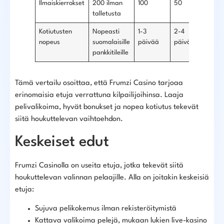
Ilmaiskierrokset
200 ilman
100
50
talletusta
Kotiutusten
Nopeasti
1-3
2-4
nopeus
suomalaisille
päivää
päivää
pankkitileille
Tämä vertailu osoittaa, että Frumzi Casino tarjoaa
erinomaisia etuja verrattuna kilpailijoihinsa. Laaja
pelivalikoima, hyvät bonukset ja nopea kotiutus tekevät
siitä houkuttelevan vaihtoehdon.
Keskeiset edut
Frumzi Casinolla on useita etuja, jotka tekevät siitä
houkuttelevan valinnan pelaajille. Alla on joitakin keskeisiä
etuja:
Sujuva pelikokemus ilman rekisteröitymistä
Kattava valikoima pelejä, mukaan lukien live-kasino