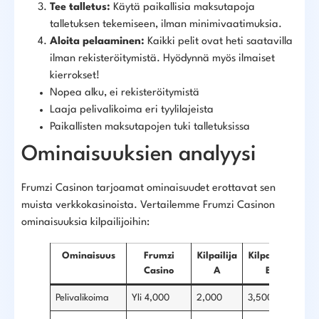
Tee talletus:
Käytä paikallisia maksutapoja
talletuksen tekemiseen, ilman minimivaatimuksia.
Aloita pelaaminen:
Kaikki pelit ovat heti saatavilla
ilman rekisteröitymistä. Hyödynnä myös ilmaiset
kierrokset!
Nopea alku, ei rekisteröitymistä
Laaja pelivalikoima eri tyylilajeista
Paikallisten maksutapojen tuki talletuksissa
Ominaisuuksien analyysi
Frumzi Casinon tarjoamat ominaisuudet erottavat sen
muista verkkokasinoista. Vertailemme Frumzi Casinon
ominaisuuksia kilpailijoihin:
Ominaisuus
Frumzi
Kilpailija
Kilpailija
Casino
A
B
Pelivalikoima
Yli 4,000
2,000
3,500