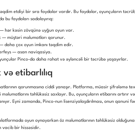
təqdim etdiyi bir sıra faydalar vardır. Bu faydalar, oyunçuların təcr
da bu faydaları sadalayırıq:
 — hər kəsin zövqünə uyğun oyun var.
ik — müştəri məlumatları qorunur.
 — daha çox oyun imkanı təqdim edir.
nterfeys — asan naviqasiya.
yunçular Pinco-da daha rahat və əyləncəli bir təcrübə yaşayırlar.
 və etibarlılıq
atlarının qorunmasına ciddi yanaşır. Platforma, müasir şifrələmə te
çi məlumatlarını təhlükəsiz saxlayır. Bu, oyunçuların etibarını artırır 
yır. Eyni zamanda, Pinco-nun lisenziyalaşdırılması, onun qanuni fəa
, platformada oyun oynayarkən öz məlumatlarının təhlükəsiz olduğuna 
 vacib bir hissəsidir.