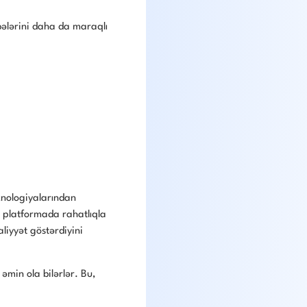
übələrini daha da maraqlı
xnologiyalarından
və platformada rahatlıqla
liyyət göstərdiyini
əmin ola bilərlər. Bu,