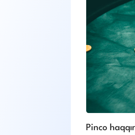
Pinco haqqı