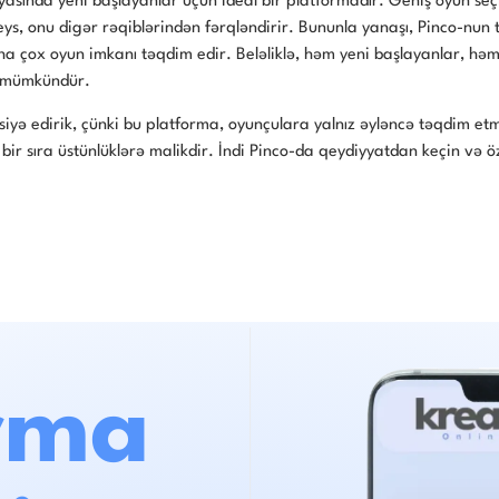
yasında yeni başlayanlar üçün ideal bir platformadır. Geniş oyun seçi
feys, onu digər rəqiblərindən fərqləndirir. Bununla yanaşı, Pinco-nun 
aha çox oyun imkanı təqdim edir. Beləliklə, həm yeni başlayanlar, həm
 mümkündür.
siyə edirik, çünki bu platforma, oyunçulara yalnız əyləncə təqdim etm
 bir sıra üstünlüklərə malikdir. İndi Pinco-da qeydiyyatdan keçin və 
rma