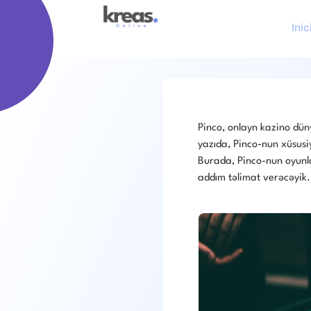
Inic
Pinco, onlayn kazino dün
yazıda, Pinco-nun xüsusiy
Burada, Pinco-nun oyunl
addım təlimat verəcəyik.