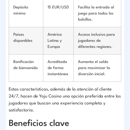
Depósito
15 EUR/USD
Facilita la entrada al
mínimo
juego para todos los
bolsillos.
Países
América
Acceso inclusivo para
disponibles
Latina y
jugadores de
Europa
diferentes regiones.
Bonificación
Acreditada
Aumenta el saldo
de bienvenida
de forma
para maximizar la
instantánea
diversión inicial.
Estas características, además de la atención al cliente
24/7, hacen de Yoju Casino una opción preferida entre los
jugadores que buscan una experiencia completa y
satisfactoria.
Beneficios clave