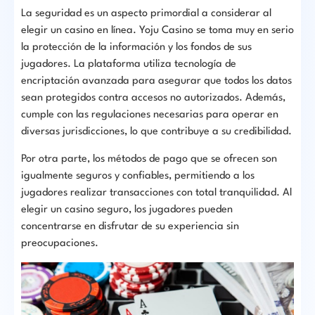
La seguridad es un aspecto primordial a considerar al
elegir un casino en línea. Yoju Casino se toma muy en serio
la protección de la información y los fondos de sus
jugadores. La plataforma utiliza tecnología de
encriptación avanzada para asegurar que todos los datos
sean protegidos contra accesos no autorizados. Además,
cumple con las regulaciones necesarias para operar en
diversas jurisdicciones, lo que contribuye a su credibilidad.
Por otra parte, los métodos de pago que se ofrecen son
igualmente seguros y confiables, permitiendo a los
jugadores realizar transacciones con total tranquilidad. Al
elegir un casino seguro, los jugadores pueden
concentrarse en disfrutar de su experiencia sin
preocupaciones.