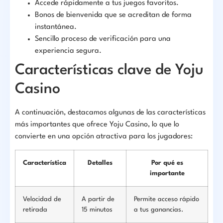
Accede rápidamente a tus juegos favoritos.
Bonos de bienvenida que se acreditan de forma
instantánea.
Sencillo proceso de verificación para una
experiencia segura.
Características clave de Yoju
Casino
A continuación, destacamos algunas de las características
más importantes que ofrece Yoju Casino, lo que lo
convierte en una opción atractiva para los jugadores:
Característica
Detalles
Por qué es
importante
Velocidad de
A partir de
Permite acceso rápido
retirada
15 minutos
a tus ganancias.