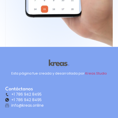
Esta página fue creada y desarrollada por
Kreas.Studio
Contáctanos
+1 786 942 8495
+1 786 942 8495
info@kreas.online